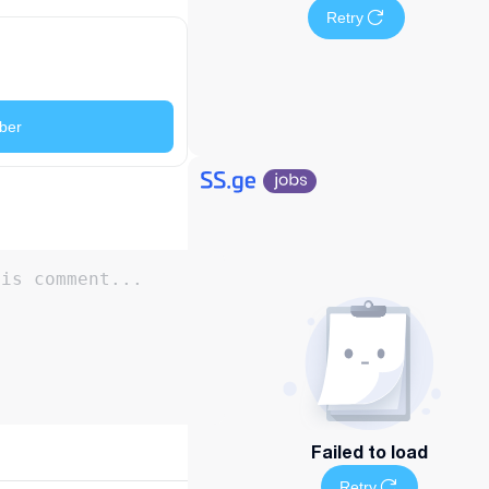
Retry
ber
Failed to load
Retry