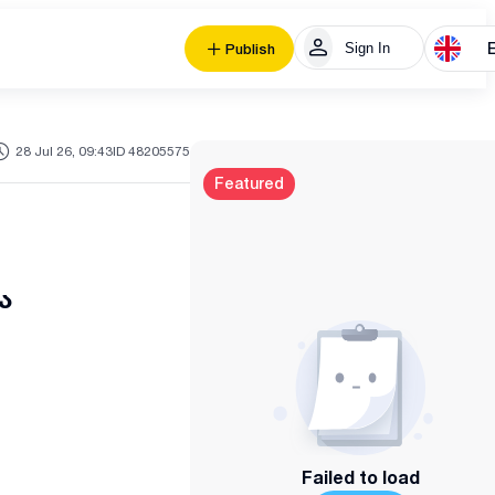
Sign In
Publish
28 Jul 26, 09:43
ID 48205575
Featured
ა
Failed to load