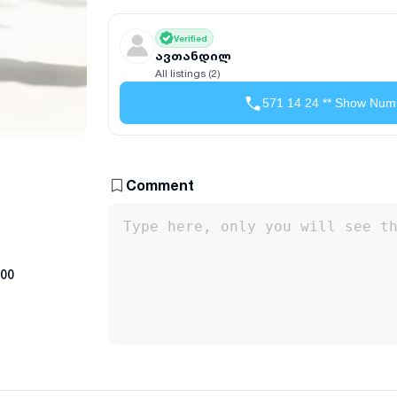
Verified
ავთანდილ
All listings (2)
571 14 24 ** Show Num
Comment
:00