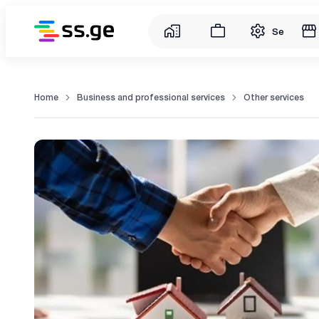
Service
Home
Business and professional services
Other services