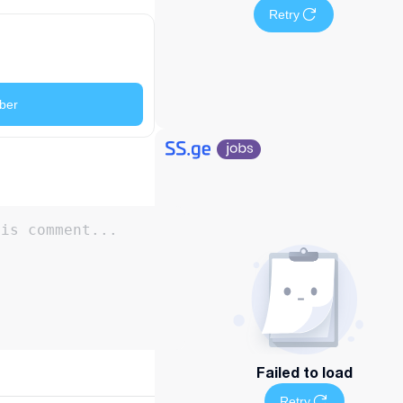
Retry
ber
Failed to load
Retry