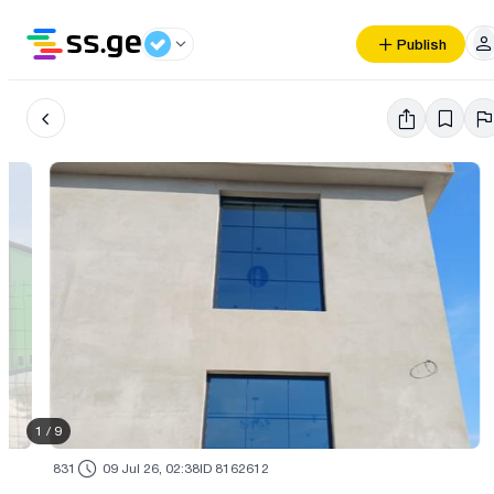
Publish
1
/
9
831
09 Jul 26, 02:38
ID 8162612