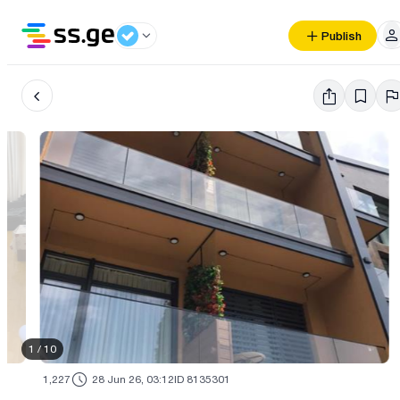
Publish
1
/
10
1,227
28 Jun 26, 03:12
ID 8135301