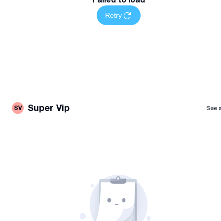
Retry
Super Vip
SV
See a