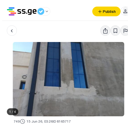
Publish
1
/
4
749
15 Jun 26, 03:26
ID 8165717