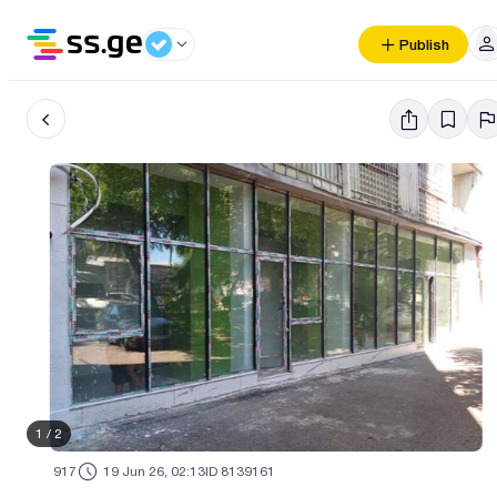
Publish
1
/
2
917
19 Jun 26, 02:13
ID 8139161