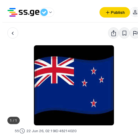
Publish
1
/
1
55
22 Jun 26, 02:19
ID 48214020