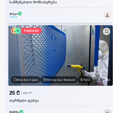
სამშენებლო მომსახურება
ლუკა
Tbilisi
SV
Featured
More than 5 years
Working days, Weekend
Tbilisi
25 ₾
/
per m²
თერმული ღებვა
მირზა