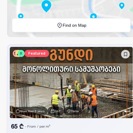
Find on Map
SV
Featured
More than 5 years
24/7
Tbilisi
65 ₾
- From
/
per m²