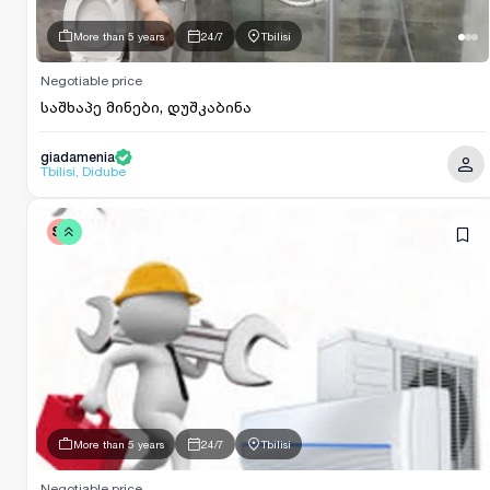
More than 5 years
24/7
Tbilisi
Negotiable price
საშხაპე მინები, დუშკაბინა
giadamenia
Tbilisi, Didube
SV
More than 5 years
24/7
Tbilisi
Negotiable price