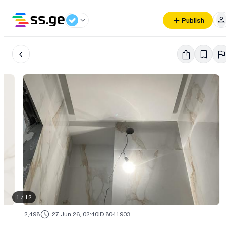
Publish
1
/
12
2,498
27 Jun 26, 02:40
ID 8041903