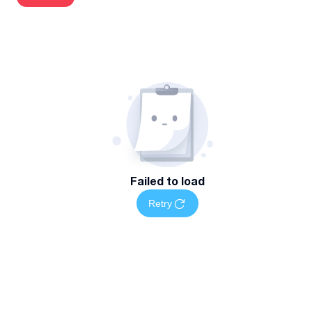
სწრაფი და ხარისხიანი შესრულება შეთანხმებულ ვადებში
სისტემის მონტაჟზე გარანტიის უზრუნველყოფა
მომსახურების არეალი და ხელმისაწვდომობა
სერვისი ხელმისაწვდომია თბილისში ადგილზე ვიზიტით ა
შეთანხმებული ფორმატით.
დაგვიკავშირდით
დაგეგმეთ თქვენი გათბობის სისტემების სერვისის
სამუშაოები მარტივად — დაგვიკავშირდით მითითებულ
Failed to load
ნომერზე სრული ინფორმაციისთვის
Retry