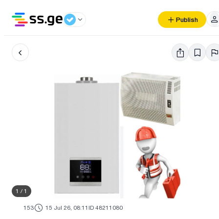
Publish
1
/
1
153
15 Jul 26, 08:11
ID 48211080