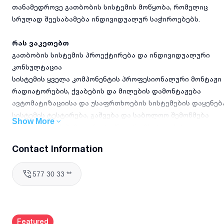
თანამედროვე გათბობის სისტემის მოწყობა, რომელიც
სრულად შეესაბამება ინდივიდუალურ საჭიროებებს.
რას ვაკეთებთ
გათბობის სისტემის პროექტირება და ინდივიდუალური
კონსულტაცია
სისტემის ყველა კომპონენტის პროფესიონალური მონტაჟი
რადიატორების, ქვაბების და მილების დამონტაჟება
ავტომატიზაციისა და უსაფრთხოების სისტემების დაყენებ
სისტემის ტესტირება, გაშვება და საბოლოო შემოწმება
Show More
მომსახურების შემდგომი ტექნიკური მხარდაჭერა
Contact Information
რატომ უნდა აგვირჩიოთ
მეტი ვიდრე 5 წლიანი გამოცდილება გათბობის სისტემები
577 30 33 **
მონტაჟში
მხოლოდ სერტიფიცირებული და გამოცდილი
სპეციალისტები
თანამედროვე ინსტრუმენტებისა და ტექნოლოგიების
Featured
გამოყენება