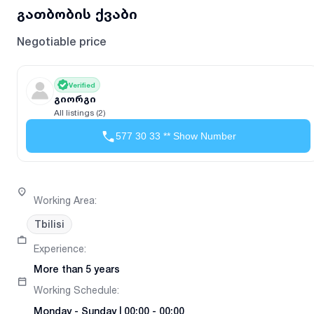
გათბობის ქვაბი
Negotiable price
Verified
გიორგი
All listings (2)
577 30 33 ** Show Number
Working Area
:
Tbilisi
Experience
:
More than 5 years
Working Schedule
:
Monday
-
Sunday
|
00:00 - 00:00