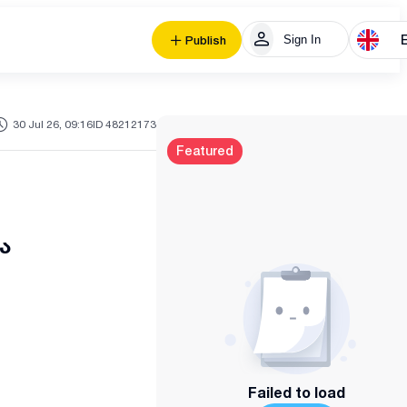
Sign In
Publish
30 Jul 26, 09:16
ID 48212173
Featured
ა
Failed to load