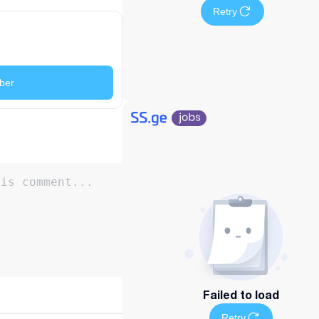
Retry
ber
Failed to load
Retry