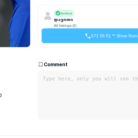
Verified
დავითი
All listings (2)
571 55 51 ** Show Num
Comment
0