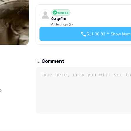
Verified
ბადრი
All listings (2)
511 30 83 ** Show Num
Comment
0