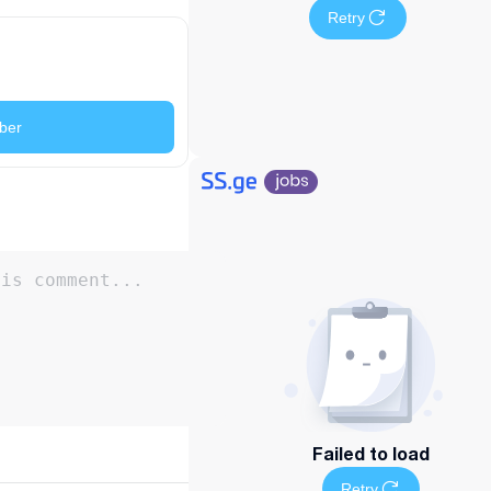
Retry
ber
Failed to load
Retry