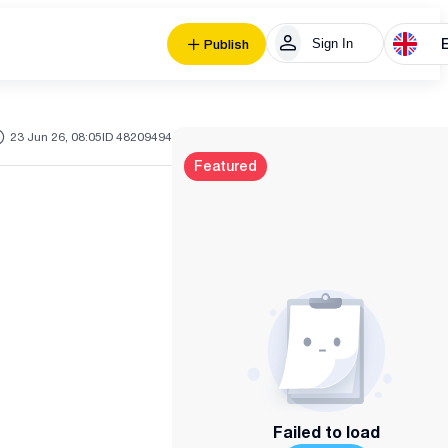
Sign In
Publish
23 Jun 26, 08:05
ID 48209494
Featured
Failed to load