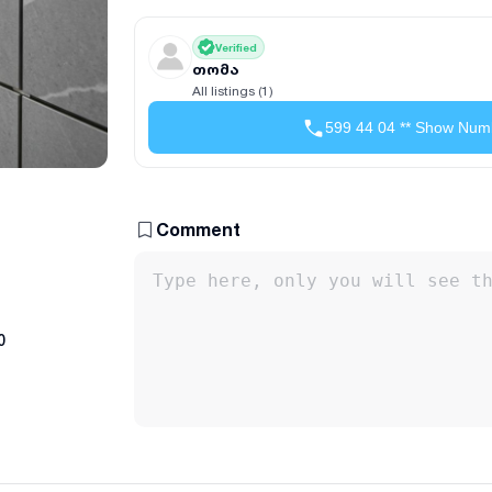
Verified
თომა
All listings (1)
599 44 04 ** Show Num
Comment
0