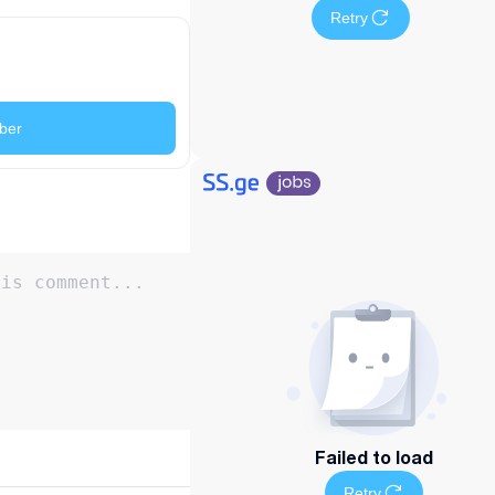
Retry
ber
Failed to load
Retry