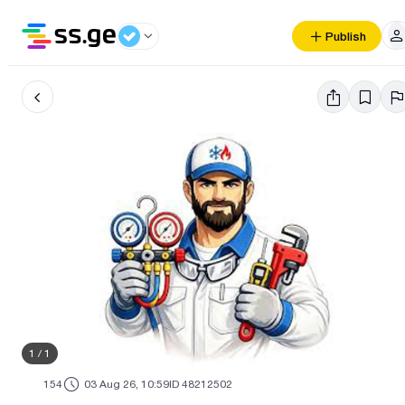
Publish
1
/
1
154
03 Aug 26, 10:59
ID 48212502