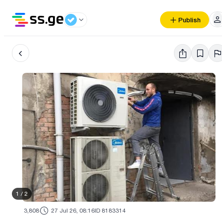
Publish
1
/
2
3,808
27 Jul 26, 08:16
ID 8183314