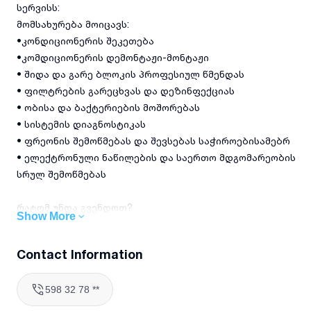
სერვისს:
მომსახურება მოიცავს:
•კონდიციონერის შეკეთება
•კომდიციონერის დემონტაჟი-მონტაჟი
• შიდა და გარე ბლოკის პროფესიულ წმენდას
• ფილტრების გარეცხვას და დეზინფექციას
• ობისა და ბაქტერიების მოშორებას
• სისტემის დიაგნოსტიკას
• ფრეონის შემოწმებას და შევსებას საჭიროებისამებრ
• ელექტრონული ნაწილების და საერთო მდგომარეობის
სრულ შემოწმებას
რატომ უნდა გვენდოთ?
Show More
• გამოცდილი სპეციალისტები
• ხარისხიანი ტექნიკა და მასალა
Contact Information
• სუფთად და სწრაფად შესრულებული სამუშაო
• გარანტია სერვისზე
598 32 78 **
მომსახურების ფასი ინდივიდუალურია, მომსახურების