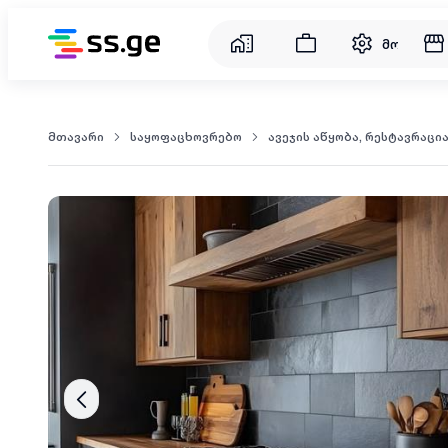
მომსახუ
მთავარი
საყოფაცხოვრებო
ავეჯის აწყობა, რესტავრაცი