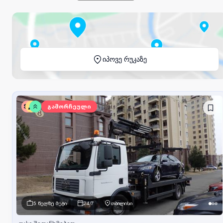
იპოვე რუკაზე
SV
გამორჩეული
5 წელზე მეტი
24/7
თბილისი