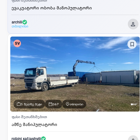
ფასი შეთანხმებით
ევაკუატორი ობობა მანოპულატორი
archili
თბილისი
SV
5 წელზე მეტი
24/7
თბილისი
ფასი შეთანხმებით
ამწე მანიპულატორი
robini xatiashvili