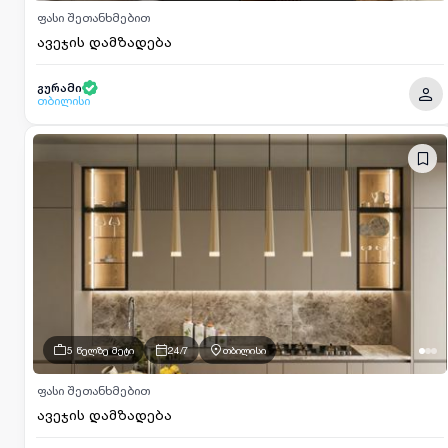
ანჯამები) ხარისხი. დაზოგეთ დრო: იპოვნეთ ავეჯის
ფასი შეთანხმებით
ხელოსნები, გასაღების ოსტატები, მკერავები და
ავეჯის დამზადება
ქიმწმენდის საუკეთესო სპეციალისტები პლატფორმაზე:
services.ss.ge
გურამი
თბილისი
5 წელზე მეტი
24/7
თბილისი
ფასი შეთანხმებით
ავეჯის დამზადება