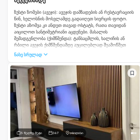
შეკვეთამდე
ზუსტი ზომები (ავეჯი): ავეჯის დამზადების ან რესტავრაციის
წინ, ხელოსნის მოსვლამდე გადაიღეთ სივრცის ფოტო.
ზუსტი აზომვა კი ანდეთ თავად ოსტატს, რათა თავიდან
აიცილოთ სანტიმეტრიანი აცდენები. მასალის
შემადგენლობა (ქიმწმენდა): ტანსაცმლის, ხალიჩის ან
რბილი ავეჯის ქიმწმენდამდე აუცილებლად შეამოწმეთ
მწარმოებლის იარლიყი (Label). პროფესიონალმა
ნახე სრულად
წინასწარ უნდა იცოდეს ქსოვილის ტიპი სწორი ქიმიკატის
შესარჩევად. საკეტის ორიგინალი (გასაღებები): გასაღების
დუბლიკატის დამზადებისას ხელოსანს ყოველთვის
მიუტანეთ ორიგინალი და ნაკლებად გაცვეთილი ვერსია.
ეს უზრუნველყოფს, რომ ახალმა გასაღებმა საკეტში
იდეალურად იტრიალოს. ტანსაცმლის მორგება (ატელიე):
ტანსაცმლის გადაკეთების ან შეკერვისას, ზომების აღებაზე
გამოცხადდით ზუსტად იმ ფეხსაცმლითა და თეთრეულით,
რომლითაც აპირებთ ამ სამოსის ტარებას (განსაკუთრებით
შარვლის სიგრძისა და კაბების შემთხვევაში). დეტალური
შეთანხმება: დიდი შეკვეთებისას (მაგ: ავეჯის დამზადება)
წინასწარ, წერილობით შეათანხმეთ ჩაბარების ზუსტი
5 წელზე მეტი
24/7
თბილისი
ვადები, მასალის ფაქტურა და ფურნიტურის (სახელურები,