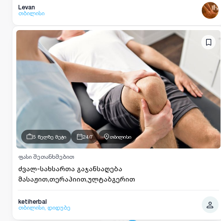
Levan
თბილისი
5 წელზე მეტი
24/7
თბილისი
ფასი შეთანხმებით
ძვალ-სახსართა გაჯანსაღება
მასაჟით,თერაპიით,ულტაბგერით
ketiherbal
თბილისი, დიდუბე