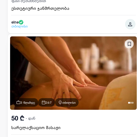
ფასი შეთანხმებით
ესთეტიური ჯანმრთელობა
elne
თბილისი
3 წლამდე
24/7
თბილისი
50 ₾
- დან
სარელაქსაციო მასაჟი