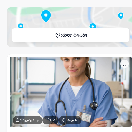
იპოვე რუკაზე
5 წელზე მეტი
24/7
თბილისი