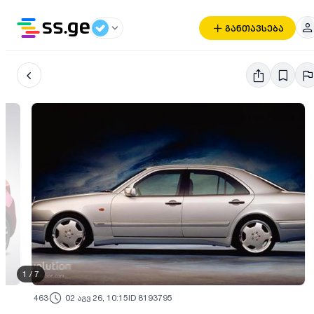
განთავსება
1
/
7
463
02 აგვ 26, 10:15
ID 8193795