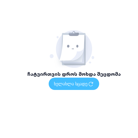
პროფესიონალური და პასუხისმგებლიანი გუნდი
სწრაფი რეაგირება და სამუშაოს დროული შესრულება
თანამედროვე ტექნიკა და სპეციალიზებული
სატრანსპორტო საშუალებები
უსაფრთხოების და გარემოს დაცვის სტანდარტების სრული
დაცვა
მომსახურების არეალი და ხელმისაწვდომობა
მომსახურება ხელმისაწვდომია თბილისში, ადგილზე
გამოძახების ფორმატში.
ჩატვირთვის დროს მოხდა შეცდომა
დაგვიკავშირდით
ხელახლა სცადე
დაგეგმეთ თქვენი სამშენებლო ნარჩენების გატანის
სამუშაოები მარტივად — დაგვიკავშირდით მითითებულ
ნომერზე სრული