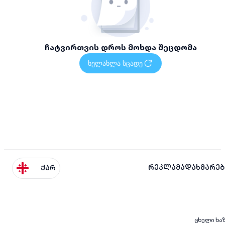
ჩატვირთვის დროს მოხდა შეცდომა
ხელახლა სცადე
რეკლამა
დახმარებ
ქარ
ცხელი ხა