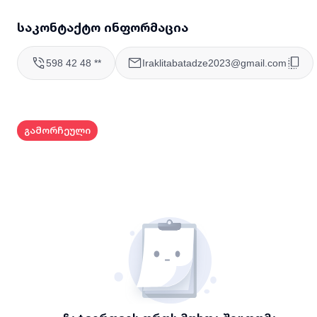
უმაღლესი ხარისხის პროფესიონალური ტექნიკა
სწრაფი და ორგანიზებული სამუშაო პროცესი
საკონტაქტო ინფორმაცია
ინდივიდუალური მიდგომა თითოეულ პროექტთან
დასრულებული მასალების ხარისხის გარანტია
598 42 48 **
Iraklitabatadze2023@gmail.com
მომსახურების არეალი და ხელმისაწვდომობა
მომსახურება ხელმისაწვდომია თბილისში როგორც გარე,
გამორჩეული
ასევე შიდა სივრცეებში გადაღებისთვის.
დაგვიკავშირდით
დაგეგმეთ თქვენი ფოტო და ვიდეო გადაღების სამუშაოები
მარტივად — დაგვიკავშირდით მითითებულ ნომერზე
სრული ინფორმაციის