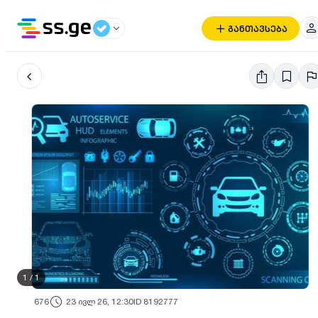
განთავსება
1
/
1
676
23 ივლ 26, 12:30
ID 8192777