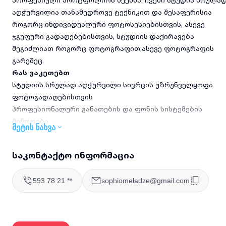
აღჭურვილია თანამედროვე ტექნიკით და შესაფერისია
როგორც ინდივიდუალური ფოტოსესიებისთვის, ასევე
ჯგუფური გადაღებებისთვის, სტუდიის დაქირავება
შეგიძლიათ როგორც ფოტოგრაფით,ასევე ფოტოგრაფის
გარეშეც.
რას ვაკეთებთ
სტუდიის სრულად აღჭურვილი სივრცის უზრუნველყოფა
ფოტოგადაღებისთვის
პროფესიონალური განათების და ფონის სისტემების
მიწოდება
მეტის ნახვა
საჭირო ფოტოგრაფიული აქსესუარების და რეკვიზიტების
შეთავაზება
საკონტაქტო ინფორმაცია
სტუდიის ტექნიკური მხარდაჭერა გადაღების პროცესში.
დასუფთავებული და მოწესრიგებული გარემოს
593 78 21 **
sophiomeladze@gmail.com
უზრუნველყოფა ყოველი სესიის წინ
რატომ უნდა აგვირჩიოთ
სამწლიანი გამოცდილება ფოტო სტუდიის მომსახურების
სფეროში