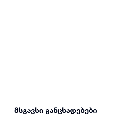
ბოლო 10 წლის განმავლობაში შექმნილი ღირებულე
ხარისხის განვითარებას შესაბამისი ინფრასტრუქ
პროცედურების დანერგვით.
მსგავსი განცხადებები