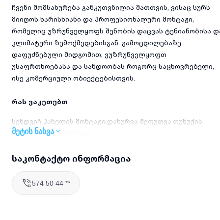
ჩვენი მომსახურება განკუთვნილია მათთვის, ვისაც სურს
მიიღოს ხარისხიანი და პროფესიონალური მონტაჟი,
რომელიც უზრუნველყოფს შენობის დაცვას ტენიანობისა დ
კლიმატური ზემოქმედებისგან. გამოცდილებაზე
დაფუძნებული მიდგომით, ვუზრუნველყოფთ
უსაფრთხოებასა და სანდოობას როგორც საცხოვრებელი,
ისე კომერციული ობიექტებისთვის.
რას ვაკეთებთ
სენდვიჩ პანელის მონტაჟი,დახურვა შეფუთვა,თუნუქის
მეტის ნახვა
აქსესუარების მონტაჟი.
ასევე რკინა კონსტრუქციის მონტაჟით.
საკონტაქტო ინფორმაცია
თუნუქის აქსესუარების მონტაჟი სახურავზე და ფასადზე
სანიაღვრე სისტემების (წყალსადენი, წყლის ჩამომყვანი
574 50 44 **
მილები) დამონტაჟება
თუნუქის კარნიზების, ქარისგან დამცავი და დეკორატიული
ელემენტების დამაგრება