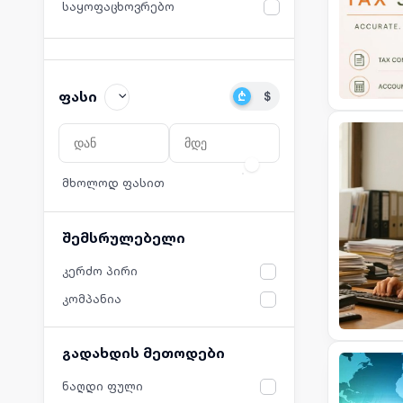
საყოფაცხოვრებო
დასუფთავება
მომვლელი
უსაფრთხოება
ფასი
₾
$
IT მომსახურება
ბიზნეს და პროფესიული
მომსახურება
მხოლოდ ფასით
ცხოველები
შემსრულებელი
სადღესასწაულო
სილამაზე და ჯანმრთელობა
კერძო პირი
კომპანია
გადახდის მეთოდები
ნაღდი ფული