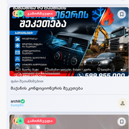
SV
გამორჩეული
5 წელზე მეტი
სამუშაო დღეები, შაბათ - კვირა
ბათუმი
ფასი შეთანხმებით
მაქანის კონდიციონერის შეკეთება
archili
ბათუმი
SV
გამორჩეული