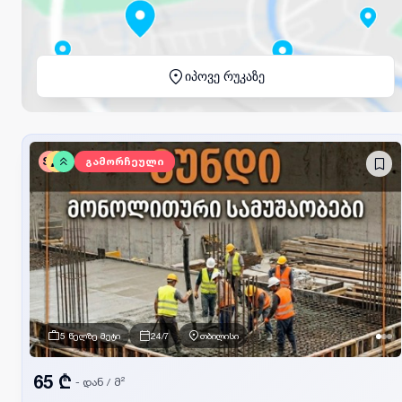
იპოვე რუკაზე
SV
გამორჩეული
5 წელზე მეტი
24/7
თბილისი
65 ₾
- დან
/
მ²