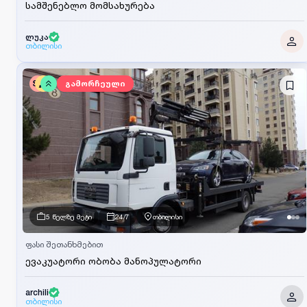
სამშენებლო მომსახურება
ლუკა
თბილისი
SV
გამორჩეული
5 წელზე მეტი
24/7
თბილისი
ფასი შეთანხმებით
ევაკუატორი ობობა მანოპულატორი
archili
თბილისი