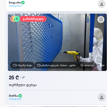
ნოდარი
თბილისი
SV
გამორჩეული
5 წელზე მეტი
სამუშაო დღეები, შაბათ - კვირა
თბილისი
25 ₾
/
მ²
თერმული ღებვა
მირზა
თბილისი