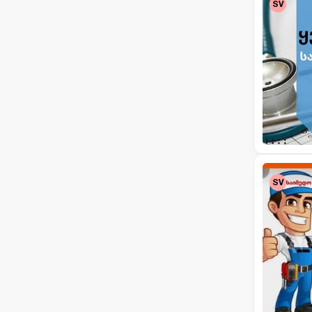
SV
SV