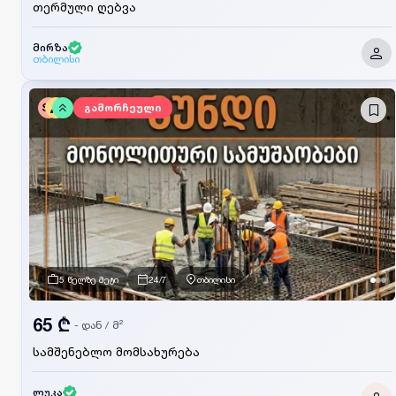
თერმული ღებვა
მირზა
თბილისი
SV
გამორჩეული
5 წელზე მეტი
24/7
თბილისი
65 ₾
- დან
/
მ²
სამშენებლო მომსახურება
ლუკა