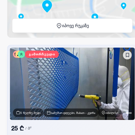
იპოვე რუკაზე
SV
გამორჩეული
5 წელზე მეტი
სამუშაო დღეები, შაბათ - კვირა
თბილისი
25 ₾
/
მ²