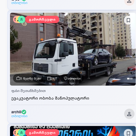
თბილისი
SV
გამორჩეული
5 წელზე მეტი
24/7
თბილისი
ფასი შეთანხმებით
ევაკუატორი ობობა მანოპულატორი
archili
თბილისი
SV
გამორჩეული