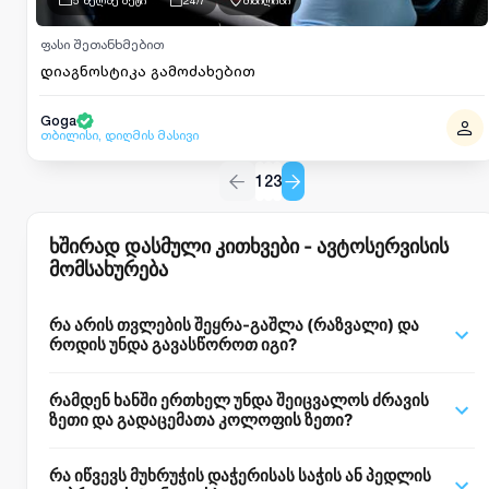
ფასი შეთანხმებით
დიაგნოსტიკა გამოძახებით
Goga
თბილისი, დიღმის მასივი
1
2
3
ხშირად დასმული კითხვები - ავტოსერვისის
მომსახურება
რა არის თვლების შეყრა-გაშლა (რაზვალი) და
როდის უნდა გავასწოროთ იგი?
თვლების შეყრა-გაშლა (რაზვალ-სასხcompletion) არის
რამდენ ხანში ერთხელ უნდა შეიცვალოს ძრავის
საბურავების კუთხის სიმეტრიული გასწორება
ზეთი და გადაცემათა კოლოფის ზეთი?
მწარმოებლის სტანდარტების მიხედვით. მისი გასწორება
აუცილებელია, როდესაც: საჭეს უშვებთ ხელს და მანქანა
ძრავის ზეთი: სინთეტიკური ზეთები საშუალოდ 8 000 - 10
რა იწვევს მუხრუჭის დაჭერისას საჭის ან პედლის
მარჯვნივ ან მარცხნივ უხვევს; შეამჩნევთ, რომ საბურავები
000 კმ გარბენზე იცვლება, ხოლო ნახევრადსინთეტიკური